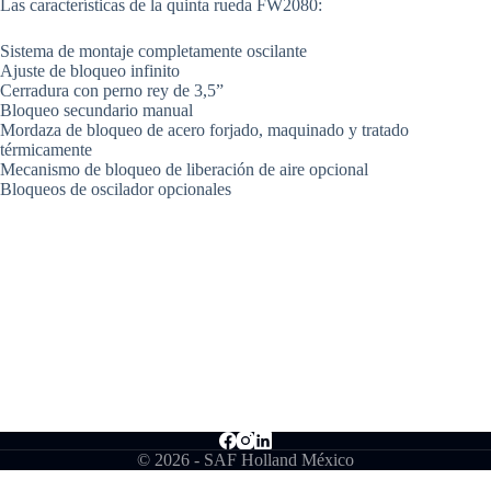
Las características de la quinta rueda FW2080:
Sistema de montaje completamente oscilante
Ajuste de bloqueo infinito
Cerradura con perno rey de 3,5”
Bloqueo secundario manual
Mordaza de bloqueo de acero forjado, maquinado y tratado
térmicamente
Mecanismo de bloqueo de liberación de aire opcional
Bloqueos de oscilador opcionales
Inicio
Productos
Distribuidores
Talleres
Blog
Contacto
© 2026 - SAF Holland México